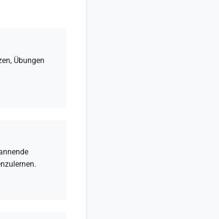
tzen, Übungen
pannende
enzulernen.